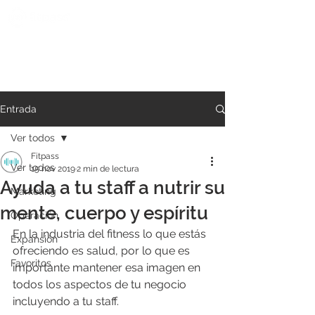
Entrada
Ver todos
Fitpass
Ver todos
15 nov 2019
2 min de lectura
Ayuda a tu staff a nutrir su
Marketing
mente, cuerpo y espíritu
Operación
En la industria del fitness lo que estás 
Expansión
ofreciendo es salud, por lo que es 
Favoritos
importante mantener esa imagen en 
todos los aspectos de tu negocio 
incluyendo a tu staff. 