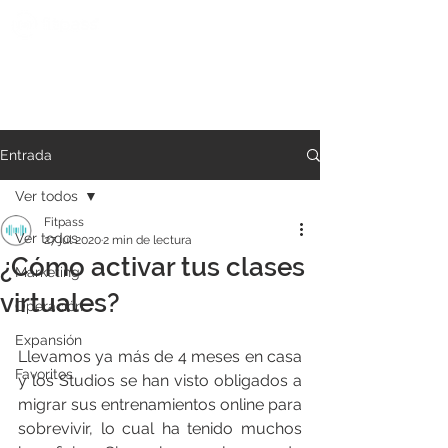
Entrada
Ver todos
Fitpass
Ver todos
27 jul 2020
2 min de lectura
¿Cómo activar tus clases
Marketing
virtuales?
Operación
Expansión
Llevamos ya más de 4 meses en casa 
Favoritos
y los Studios se han visto obligados a 
migrar sus entrenamientos online para 
sobrevivir, lo cual ha tenido muchos 