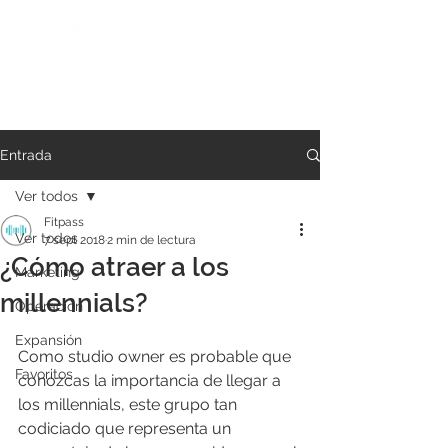
Entrada
Ver todos
Fitpass
Ver todos
7 sept 2018
2 min de lectura
¿Cómo atraer a los
Marketing
millennials?
Operación
Expansión
Como studio owner es probable que 
Favoritos
conozcas la importancia de llegar a 
los millennials, este grupo tan 
codiciado que representa un 