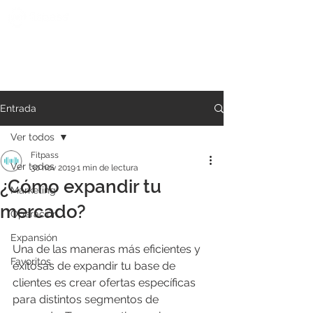
Entrada
Ver todos
Fitpass
Ver todos
30 nov 2019
1 min de lectura
¿Cómo expandir tu
Marketing
mercado?
Operación
Expansión
Una de las maneras más eficientes y 
Favoritos
exitosas de expandir tu base de 
clientes es crear ofertas específicas 
para distintos segmentos de 