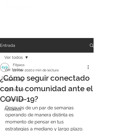
Entrada
Ver todos
Fitpass
Ver todos
27 mar 2020
2 min de lectura
¿Cómo seguir conectado
Marketing
con tu comunidad ante el
Operación
COVID-19?
Expansión
Después de un par de semanas 
Favoritos
operando de manera distinta es 
momento de pensar en tus 
estrategias a mediano y largo plazo.  