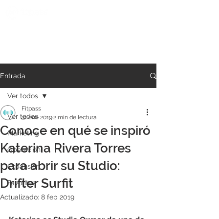
Entrada
Ver todos
Fitpass
Ver todos
31 ene 2019
2 min de lectura
Conoce en qué se inspiró
Marketing
Katerina Rivera Torres
Operación
para abrir su Studio:
Expansión
Drifter Surfit
Favoritos
Actualizado:
8 feb 2019