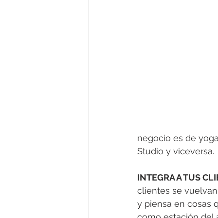
negocio es de yoga 
Studio y viceversa.
INTEGRA A TUS CL
clientes se vuelvan
y piensa en cosas q
como estación del a