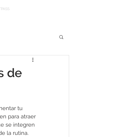
TPASS
s de
mentar tu 
en para atraer 
ue se integren 
 la rutina. 