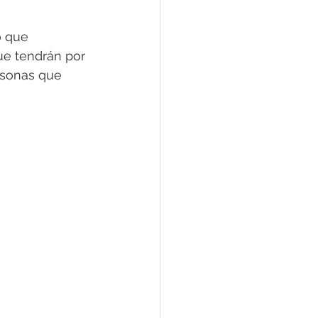
o que 
ue tendrán por 
ersonas que 