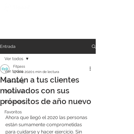
Entrada
Ver todos
Fitpass
Ver todos
17 ene 2020
1 min de lectura
Mantén a tus clientes
Marketing
motivados con sus
Operación
própositos de año nuevo
Expansión
Favoritos
Ahora que llegó el 2020 las personas 
están sumamente comprometidas 
para cuidarse y hacer ejercicio. Sin 