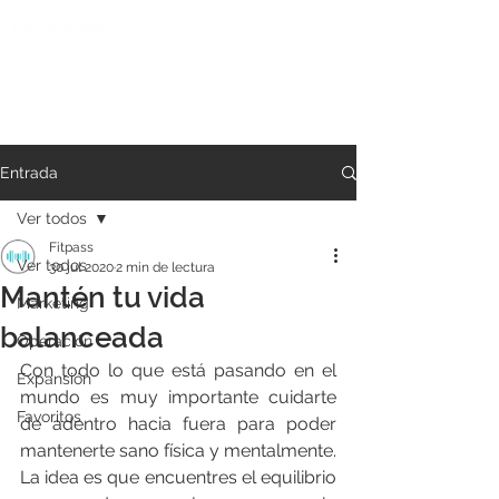
Entrada
Ver todos
Fitpass
Ver todos
30 jul 2020
2 min de lectura
Mantén tu vida
Marketing
balanceada
Operación
Con todo lo que está pasando en el 
Expansión
mundo es muy importante cuidarte 
Favoritos
de adentro hacia fuera para poder 
mantenerte sano física y mentalmente. 
La idea es que encuentres el equilibrio 