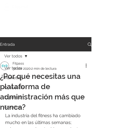
Entrada
Ver todos
Fitpass
Ver todos
30 abr 2020
2 min de lectura
¿Por qué necesitas una
Marketing
plataforma de
Operación
administración más que
Expansión
nunca?
Favoritos
La industria del fitness ha cambiado 
mucho en las últimas semanas; 