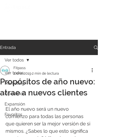
Entrada
Ver todos
Fitpass
Ver todos
2 ene 2019
2 min de lectura
Propósitos de año nuevo:
Marketing
atrae a nuevos clientes
Operación
Expansión
El año nuevo será un nuevo 
Favoritos
comienzo para todas las personas 
que quieren ser la mejor versión de si 
mismos. ¿Sabes lo que esto significa 