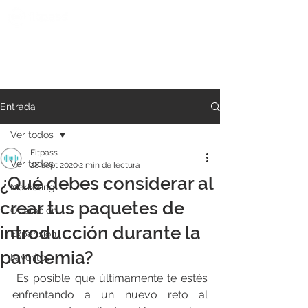
Entrada
Ver todos
Fitpass
Ver todos
28 sept 2020
2 min de lectura
¿Qué debes considerar al
Marketing
crear tus paquetes de
Operación
introducción durante la
Expansión
pandemia?
Favoritos
 Es posible que últimamente te estés 
enfrentando a un nuevo reto al 