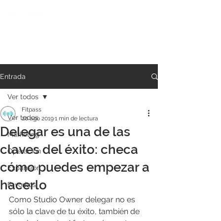
Entrada
Ver todos
Fitpass
Ver todos
20 ago 2019
1 min de lectura
Delegar es una de las
Marketing
claves del éxito: checa
Operación
cómo puedes empezar a
Expansión
hacerlo
Favoritos
Como Studio Owner delegar no es 
sólo la clave de tu éxito, también de 