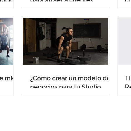
gocio
para atraer a clientes
cl
leales?
de mkt
¿Cómo crear un modelo de
Ti
negocios para tu Studio
R
Híbrido?