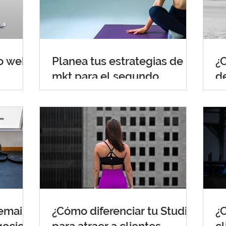
io web?
Planea tus estrategias de
¿C
mkt para el segundo
d
semestre del año
m
email
¿Cómo diferenciar tu Studio
¿