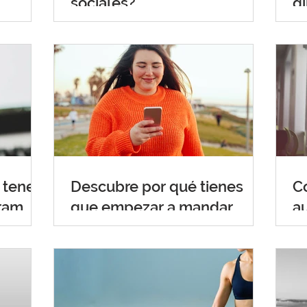
sociales?
g
 tener
Descubre por qué tienes
C
gram
que empezar a mandar
a
mensajes de texto
c
b