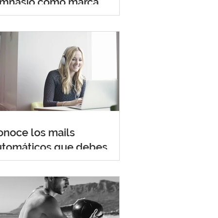
imnasio como marca
onoce los mails
utomáticos que debes
onsiderar mandar a tu
ase de datos