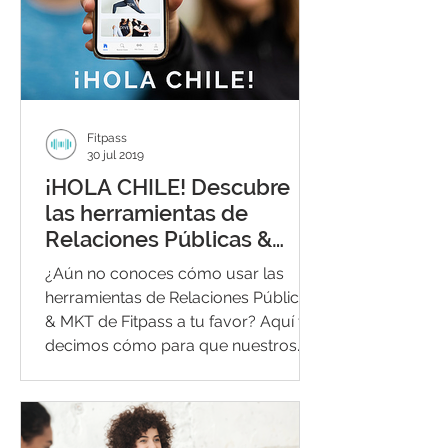
Fitpass
30 jul 2019
¡HOLA CHILE! Descubre
las herramientas de
Relaciones Públicas &
MKT que Fitpass tiene
¿Aún no conoces cómo usar las
para ti
herramientas de Relaciones Públicas
& MKT de Fitpass a tu favor? Aquí te
decimos cómo para que nuestros...