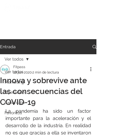
Entrada
Ver todos
Fitpass
Ver todos
18 jun 2020
2 min de lectura
Innova y sobrevive ante
Marketing
las consecuencias del
Operación
COVID-19
Expansión
La pandemia ha sido un factor 
Favoritos
importante para la aceleración y el 
desarrollo de la industria. En realidad 
no es que gracias a ella se inventaron 