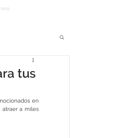
TPASS
ra tus
mocionados en 
traer a miles 