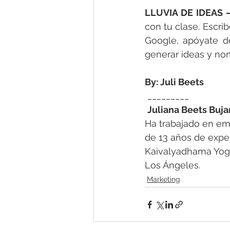
LLUVIA DE IDEAS 
con tu clase. Escri
Google, apóyate de
generar ideas y no
By: Juli Beets
 _________
Juliana Beets Buj
Ha trabajado en em
de 13 años de exper
Kaivalyadhama Yoga 
Los Ángeles.
Marketing