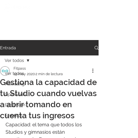
Entrada
Ver todos
Fitpass
Ver todos
15 may 2020
2 min de lectura
Gestiona la capacidad de
Marketing
tu Studio cuando vuelvas
Operación
a abrir tomando en
Expansión
cuenta tus ingresos
Favoritos
Capacidad: el tema que todos los 
Studios y gimnasios están 