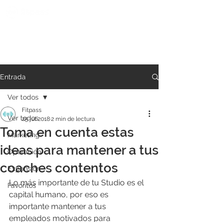
Entrada
Ver todos
Fitpass
Ver todos
25 jul 2018
2 min de lectura
Toma en cuenta estas
Marketing
ideas para mantener a tus
Operación
coaches contentos
Expansión
Lo más importante de tu Studio es el 
Favoritos
capital humano, por eso es 
importante mantener a tus 
empleados motivados para 