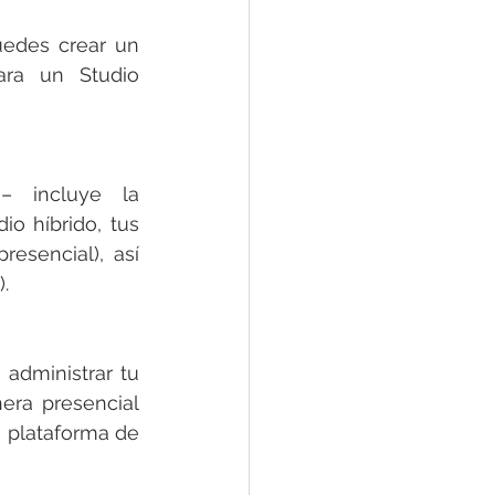
des crear un 
ra un Studio 
 
– incluye la 
io híbrido, tus 
resencial), así 
.
administrar tu 
ra presencial 
a plataforma de 