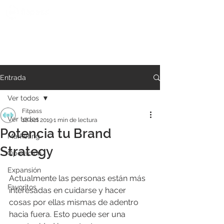
Entrada
Ver todos
Fitpass
Ver todos
16 oct 2019
1 min de lectura
Potencia tu Brand
Marketing
Strategy
Operación
Expansión
Actualmente las personas están más 
Favoritos
interesadas en cuidarse y hacer 
cosas por ellas mismas de adentro 
hacia fuera. Esto puede ser una 