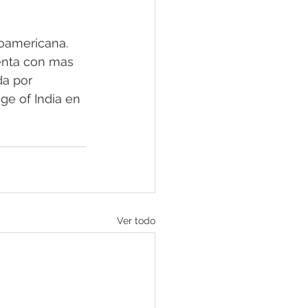
oamericana. 
enta con mas 
da por 
ge of India en 
Ver todo