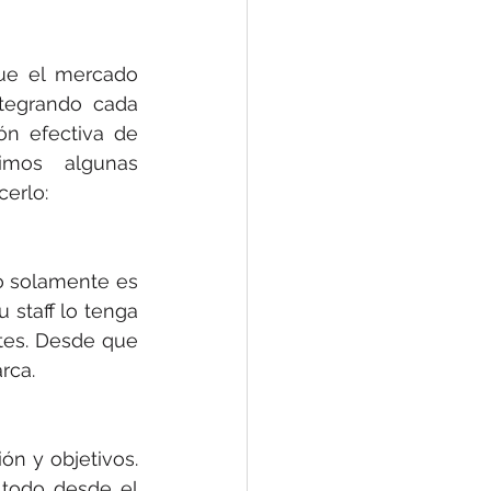
ue el mercado 
ntegrando cada 
ón efectiva de 
mos algunas 
erlo:
o solamente es 
staff lo tenga 
tes. Desde que 
rca. 
n y objetivos. 
todo desde el 