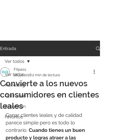
Entrada
Ver todos
Fitpass
Ver todos
26 jul 2018
2 min de lectura
Convierte a los nuevos
Marketing
consumidores en clientes
Operación
leales
Expansión
Ganar clientes leales y de calidad 
Favoritos
parece simple pero es todo lo 
contrario. 
Cuando tienes un buen 
producto y logras atraer a las 