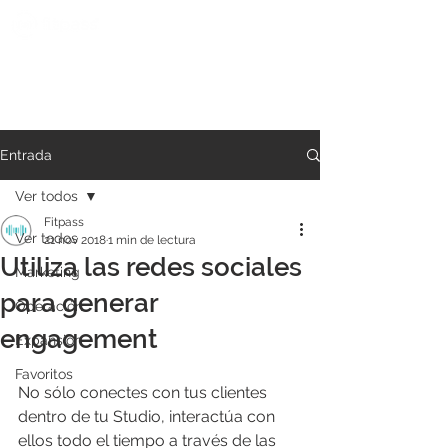
Entrada
Ver todos
Fitpass
Ver todos
21 nov 2018
1 min de lectura
Utiliza las redes sociales
Marketing
para generar
Operación
engagement
Expansión
Favoritos
No sólo conectes con tus clientes 
dentro de tu Studio, interactúa con 
ellos todo el tiempo a través de las 